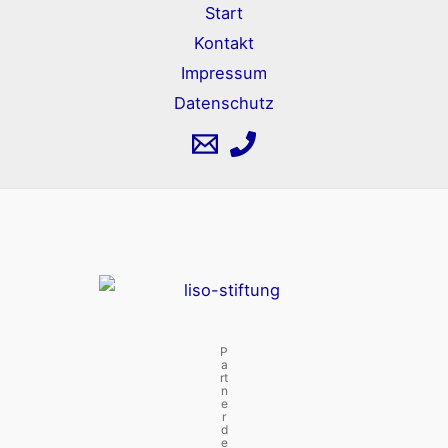
Start
Kontakt
Impressum
Datenschutz
P
a
rt
n
e
r
d
e